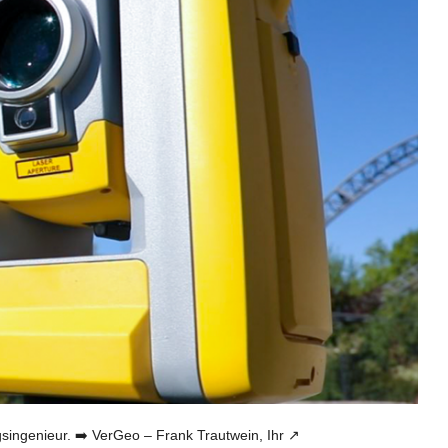
genieur. ➡️ VerGeo – Frank Trautwein, Ihr ↗️