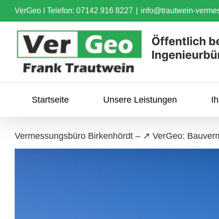
Skip
VerGeo I
Telefon: 07142 916 8227
|
info@trautwein-verme
to
content
Startseite
Unsere Leistungen
I
Vermessungsbüro Birkenhördt – ↗️ VerGeo: Bauve