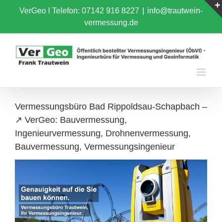
Skip
VerGeo I
Telefon: 07142 916 8227
|
info@trautwein-
to
vermessung.de
content
Vermessungsbüro Bad Rippoldsau-Schapbach –
↗️ VerGeo: Bauvermessung,
Ingenieurvermessung, Drohnenvermessung,
Bauvermessung, Vermessungsingenieur