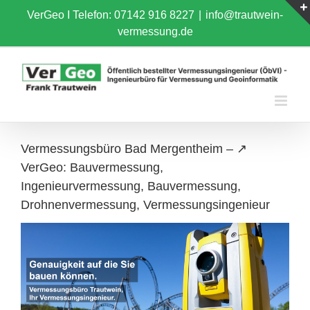
Skip
VerGeo I
Telefon: 07142 916 8227
|
info@trautwein-
to
vermessung.de
content
Vermessungsbüro Bad Mergentheim – ↗️
VerGeo: Bauvermessung,
Ingenieurvermessung, Bauvermessung,
Drohnenvermessung, Vermessungsingenieur