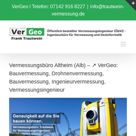
Skip
VerGeo I
Telefon: 07142 916 8227
|
info@trautwein-
to
vermessung.de
content
Vermessungsbüro Altheim (Alb) – ↗️ VerGeo:
Bauvermessung, Drohnenvermessung,
Bauvermessung, Ingenieurvermessung,
Vermessungsingenieur