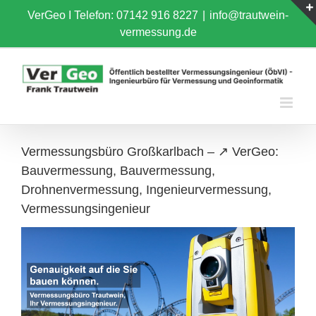
Skip
VerGeo I
Telefon: 07142 916 8227
|
info@trautwein-
to
vermessung.de
content
Vermessungsbüro Großkarlbach – ↗️ VerGeo:
Bauvermessung, Bauvermessung,
Drohnenvermessung, Ingenieurvermessung,
Vermessungsingenieur