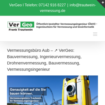
Skip
VerGeo I
Telefon: 07142 916 8227
|
info@trautwein-
to
vermessung.de
content
Vermessungsbüro Aub – ↗️ VerGeo:
Bauvermessung, Ingenieurvermessung,
Drohnenvermessung, Bauvermessung,
Vermessungsingenieur